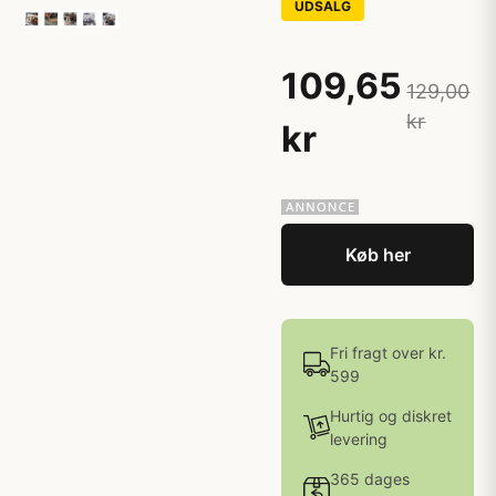
UDSALG
109,65
129,00
kr
kr
Køb her
Fri fragt over kr.
599
Hurtig og diskret
levering
365 dages