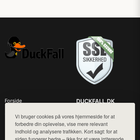
Forside
DUCKFALL.DK
Produkter
Tlf. 78768672
Top Rabatter
Vi bruger cookies på vores hjemmeside for at
Mail:
hej@want.dk
Kontakt
forbedre din oplevelse, vise mere relevant
indhold og analysere trafikken. Kort sagt: for at
Cookie- og privatlivspolitik
siden fungerer bedre – ikke for at være irriterende.