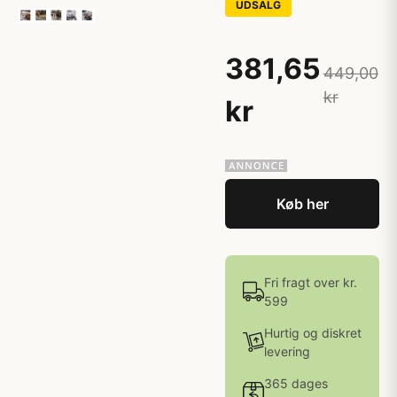
UDSALG
381,65
449,00
kr
kr
Køb her
Fri fragt over kr.
599
Hurtig og diskret
levering
365 dages