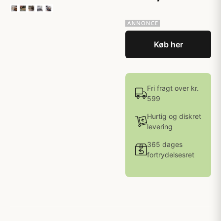
Køb her
Fri fragt over kr.
599
Hurtig og diskret
levering
365 dages
fortrydelsesret