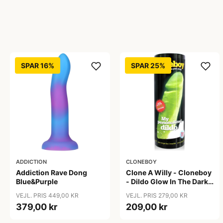
SPAR 16%
SPAR 25%
ADDICTION
CLONEBOY
Addiction Rave Dong
Clone A Willy - Cloneboy
Blue&Purple
- Dildo Glow In The Dark
Nude
VEJL. PRIS 449,00 KR
VEJL. PRIS 279,00 KR
379,00 kr
209,00 kr