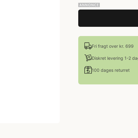
Fri fragt over kr. 699
Diskret levering 1-2 d
100 dages returret