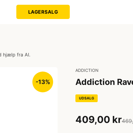
LAGERSALG
 hjælp fra AI.
ADDICTION
Addiction Ra
-13%
UDSALG
409,00 kr
469,