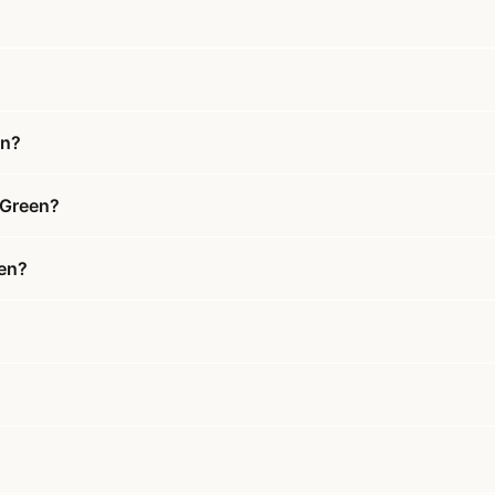
en?
&Green?
een?