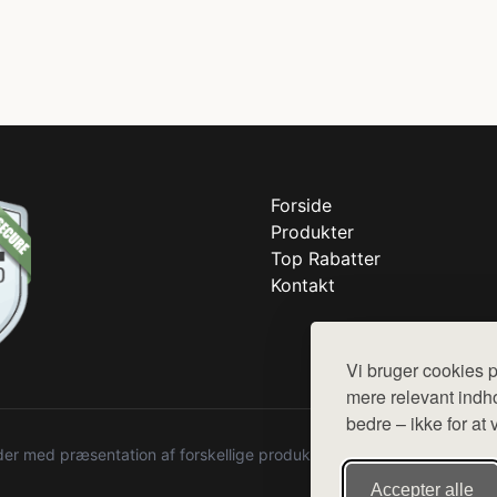
Forside
Produkter
Top Rabatter
Kontakt
Vi bruger cookies p
mere relevant indho
bedre – ikke for at 
r med præsentation af forskellige produkter fra diverse webshops. De
Accepter alle