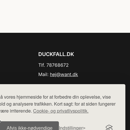
DUCKFALL.DK
Tlf. 78768672
Mail:
hej@want.dk
Cookie- og privatlivspolitik
å vores hjemmeside for at forbedre din oplevelse, vise
ld og analysere trafikken. Kort sagt: for at siden fungerer
være irriterende.
Cookie- og privatlivspolitik.
r sælges ikke varer fra denne side - vi henviser til de shops,
Afvis ikke‑nødvendige
Indstillinger