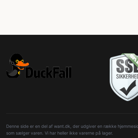
Denne side er en del af want.dk, der udgiver en række hjemmeside
som sælger varen. Vi har heller ikke varerne på lager.