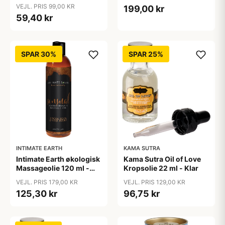
ml - Klar
Klar
VEJL. PRIS 99,00 KR
199,00 kr
59,40 kr
SPAR 30%
SPAR 25%
INTIMATE EARTH
KAMA SUTRA
Intimate Earth økologisk
Kama Sutra Oil of Love
Massageolie 120 ml -
Kropsolie 22 ml - Klar
Klar
VEJL. PRIS 179,00 KR
VEJL. PRIS 129,00 KR
125,30 kr
96,75 kr