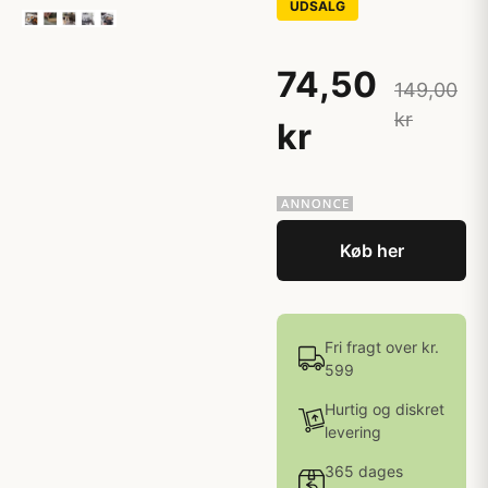
UDSALG
74,50
149,00
kr
kr
Køb her
Fri fragt over kr.
599
Hurtig og diskret
levering
365 dages