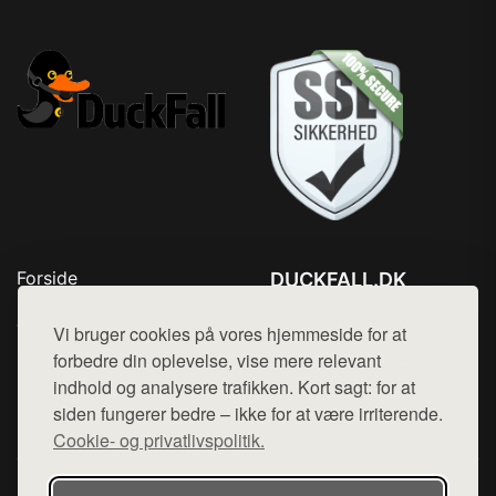
Forside
DUCKFALL.DK
Produkter
Tlf. 78768672
Top Rabatter
Vi bruger cookies på vores hjemmeside for at
Mail:
hej@want.dk
Kontakt
forbedre din oplevelse, vise mere relevant
indhold og analysere trafikken. Kort sagt: for at
Cookie- og privatlivspolitik
siden fungerer bedre – ikke for at være irriterende.
Cookie- og privatlivspolitik.