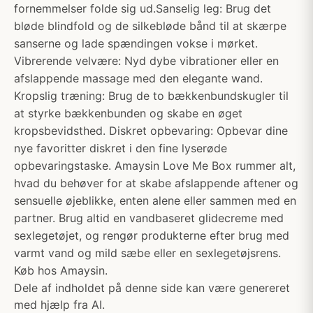
fornemmelser folde sig ud.Sanselig leg: Brug det
bløde blindfold og de silkebløde bånd til at skærpe
sanserne og lade spændingen vokse i mørket.
Vibrerende velvære: Nyd dybe vibrationer eller en
afslappende massage med den elegante wand.
Kropslig træning: Brug de to bækkenbundskugler til
at styrke bækkenbunden og skabe en øget
kropsbevidsthed. Diskret opbevaring: Opbevar dine
nye favoritter diskret i den fine lyserøde
opbevaringstaske. Amaysin Love Me Box rummer alt,
hvad du behøver for at skabe afslappende aftener og
sensuelle øjeblikke, enten alene eller sammen med en
partner. Brug altid en vandbaseret glidecreme med
sexlegetøjet, og rengør produkterne efter brug med
varmt vand og mild sæbe eller en sexlegetøjsrens.
Køb hos Amaysin.
Dele af indholdet på denne side kan være genereret
med hjælp fra AI.