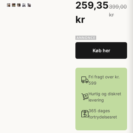
259,35
399,00
kr
kr
Køb her
Fri fragt over kr.
599
Hurtig og diskret
levering
365 dages
fortrydelsesret