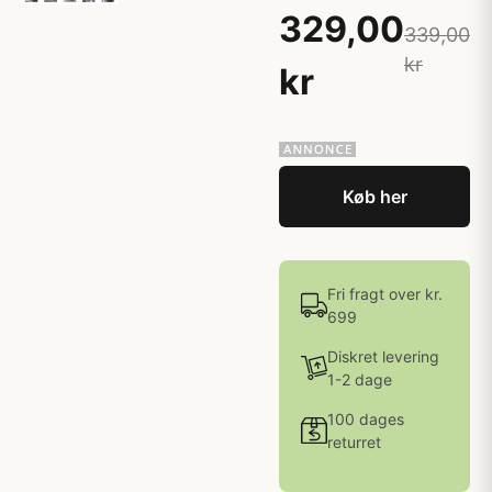
329,00
339,00
kr
kr
Køb her
Fri fragt over kr.
699
Diskret levering
1-2 dage
100 dages
returret