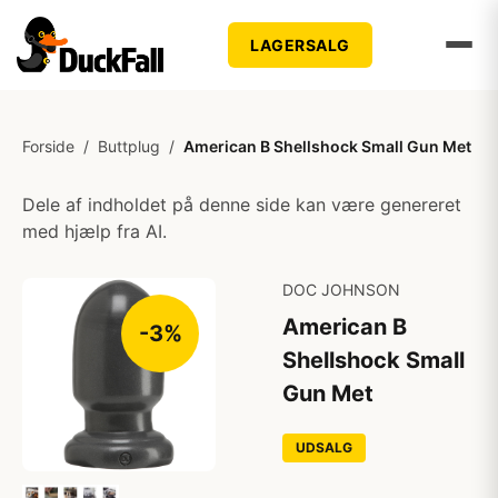
LAGERSALG
Forside
/
Buttplug
/
American B Shellshock Small Gun Met
Dele af indholdet på denne side kan være genereret
med hjælp fra AI.
DOC JOHNSON
American B
-3%
Shellshock Small
Gun Met
UDSALG