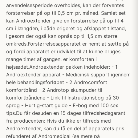
anvendelsesperiode overholdes, kan der forventes
forstørrelser på op til 0,5 cm pr. måned. Samlet set
kan Androextender give en forstørrelse på op til 4
cm i længden, i både erigeret og afslappet tilstand,
ligesom der også kan opnås op til 1,5 cm større
omkreds.Forstørrelsesapparatet er nemt at sætte på
og fordi apparatet er udviklet til at kunne bruges
mange timer af gangen, er komforten i
højsædet.Androextender pakken indeholder: - 1
Androextender apparat - Medicinsk support igennem
hele behandlingsforløbet - 2 Androcomfort
komfortbånd - 2 Androtop skumpuder til
komfortbåndene - Link til Instruktionsbog på 30
sprog - Hurtig-start guide - E-bog med 100 sex
tips.Du får desuden en 15 dages tilfredshedsgaranti
fra producenten: Hvis du ikke er tilfreds med
Androextender, kan du få en del af apparatets pris
refunderet af Andromedical (se mere på