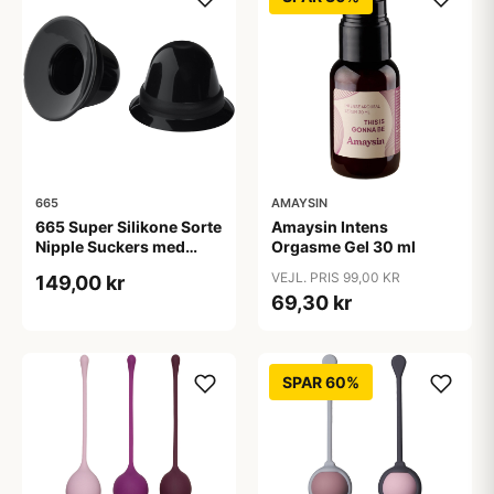
665
AMAYSIN
665 Super Silikone Sorte
Amaysin Intens
Nipple Suckers med
Orgasme Gel 30 ml
Rejseetui - Sort
VEJL. PRIS 99,00 KR
149,00 kr
69,30 kr
SPAR 60%