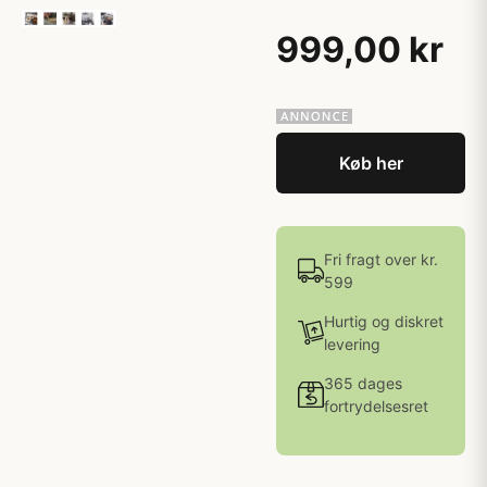
999,00 kr
Køb her
Fri fragt over kr.
599
Hurtig og diskret
levering
365 dages
fortrydelsesret