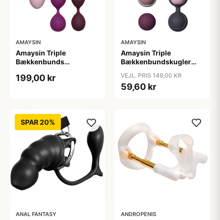
AMAYSIN
AMAYSIN
Amaysin Triple
Amaysin Triple
Bækkenbunds
Bækkenbundskugler
Træningskugler Sæt -
Sæt - Flere farver
VEJL. PRIS 149,00 KR
199,00 kr
Rosa
59,60 kr
SPAR 20%
ANAL FANTASY
ANDROPENIS