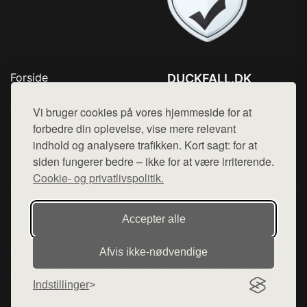
Forside
DUCKFALL.DK
Produkter
Tlf. 78768672
Top Rabatter
Vi bruger cookies på vores hjemmeside for at
Mail:
hej@want.dk
Kontakt
forbedre din oplevelse, vise mere relevant
indhold og analysere trafikken. Kort sagt: for at
Cookie- og privatlivspolitik
siden fungerer bedre – ikke for at være irriterende.
Cookie- og privatlivspolitik.
Denne side er en del af want.dk, der udgiver en række
Accepter alle
hjemmesider med præsentation af forskellige produkter fra
diverse webshops. Der sælges ikke varer fra denne side - vi
Afvis ikke‑nødvendige
henviser til de shops, som sælger varen. Vi har heller ikke
varerne på lager.
Indstillinger
© 2026 duckfall.dk. Alle rettigheder forbeholdes.