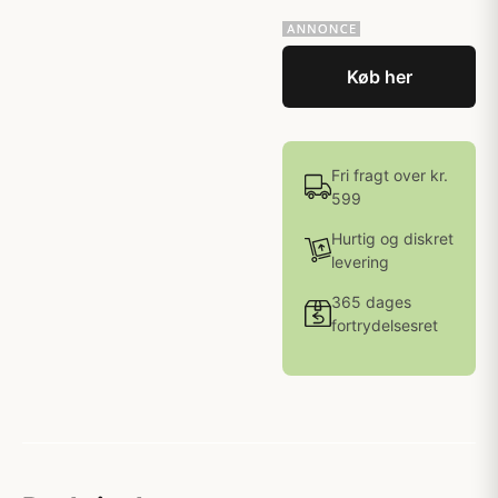
Køb her
Fri fragt over kr.
599
Hurtig og diskret
levering
365 dages
fortrydelsesret