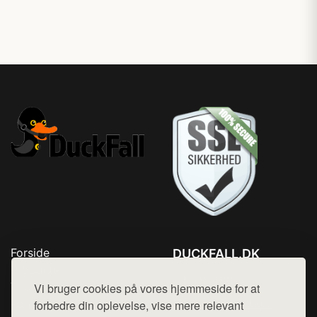
Forside
DUCKFALL.DK
Produkter
Tlf. 78768672
Top Rabatter
Vi bruger cookies på vores hjemmeside for at
Mail:
hej@want.dk
Kontakt
forbedre din oplevelse, vise mere relevant