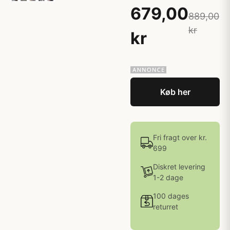
679,00
889,00
kr
kr
Køb her
Fri fragt over kr.
699
Diskret levering
1-2 dage
100 dages
returret