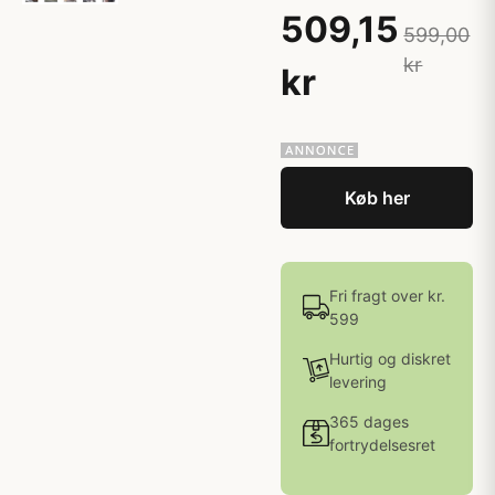
509,15
599,00
kr
kr
Køb her
Fri fragt over kr.
599
Hurtig og diskret
levering
365 dages
fortrydelsesret