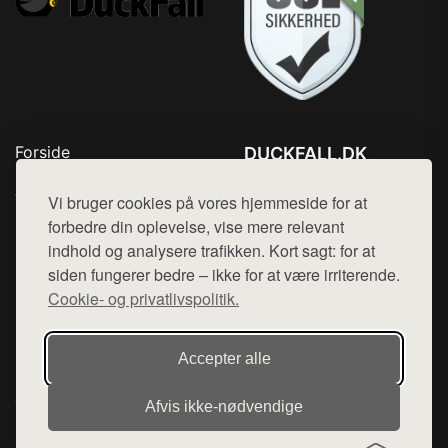
Forside
DUCKFALL.DK
Produkter
Tlf. 78768672
Top Rabatter
Vi bruger cookies på vores hjemmeside for at
Mail:
hej@want.dk
Kontakt
forbedre din oplevelse, vise mere relevant
indhold og analysere trafikken. Kort sagt: for at
Cookie- og privatlivspolitik
siden fungerer bedre – ikke for at være irriterende.
Cookie- og privatlivspolitik.
Denne side er en del af want.dk, der udgiver en række
Accepter alle
hjemmesider med præsentation af forskellige produkter fra
diverse webshops. Der sælges ikke varer fra denne side - vi
Afvis ikke‑nødvendige
henviser til de shops, som sælger varen. Vi har heller ikke
varerne på lager.