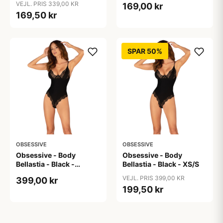
VEJL. PRIS 339,00 KR
169,00 kr
169,50 kr
SPAR 50%
OBSESSIVE
OBSESSIVE
Obsessive - Body
Obsessive - Body
Bellastia - Black -
Bellastia - Black - XS/S
XL/2XL
VEJL. PRIS 399,00 KR
399,00 kr
199,50 kr