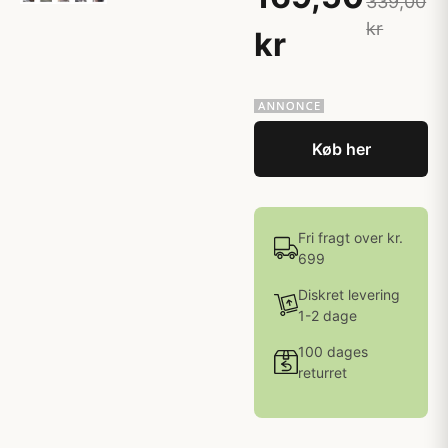
339,00
kr
kr
Køb her
Fri fragt over kr.
699
Diskret levering
1-2 dage
100 dages
returret