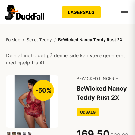
LAGERSALG
Forside
/
Sexet Teddy
/
BeWicked Nancy Teddy Rust 2X
Dele af indholdet på denne side kan være genereret
med hjælp fra AI.
BEWICKED LINGERIE
BeWicked Nancy
-50%
Teddy Rust 2X
UDSALG
169,50