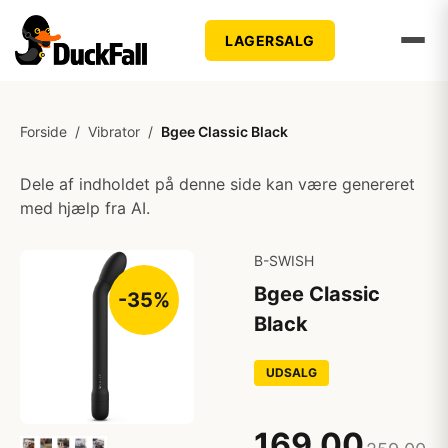
LAGERSALG
Forside
/
Vibrator
/
Bgee Classic Black
Dele af indholdet på denne side kan være genereret
med hjælp fra AI.
B-SWISH
Bgee Classic
-35%
Black
UDSALG
169,00