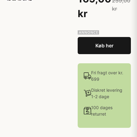
259,00
kr
kr
Køb her
Fri fragt over kr.
699
Diskret levering
1-2 dage
100 dages
returret