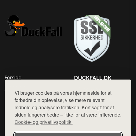
Forside
DUCKFALL.DK
Produkter
Tlf. 78768672
Top Rabatter
Vi bruger cookies på vores hjemmeside for at
Mail:
hej@want.dk
Kontakt
forbedre din oplevelse, vise mere relevant
indhold og analysere trafikken. Kort sagt: for at
Cookie- og privatlivspolitik
siden fungerer bedre – ikke for at være irriterende.
Cookie- og privatlivspolitik.