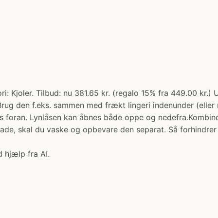
ri: Kjoler. Tilbud: nu 381.65 kr. (regalo 15% fra 449.00 kr.)
Brug den f.eks. sammen med frækt lingeri indenunder (eller m
ås foran. Lynlåsen kan åbnes både oppe og nedefra.Kombiner
ade, skal du vaske og opbevare den separat. Så forhindrer 
 hjælp fra AI.