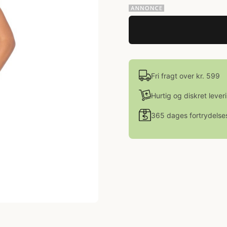
Fri fragt over kr. 599
Hurtig og diskret lever
365 dages fortrydelse