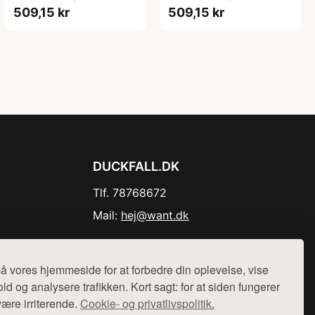
509,15 kr
509,15 kr
DUCKFALL.DK
Tlf. 78768672
Mail:
hej@want.dk
Cookie- og privatlivspolitik
å vores hjemmeside for at forbedre din oplevelse, vise
ld og analysere trafikken. Kort sagt: for at siden fungerer
være irriterende.
Cookie- og privatlivspolitik.