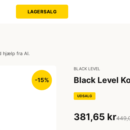
LAGERSALG
 hjælp fra AI.
BLACK LEVEL
Black Level Ko
-15%
UDSALG
381,65 kr
449,0