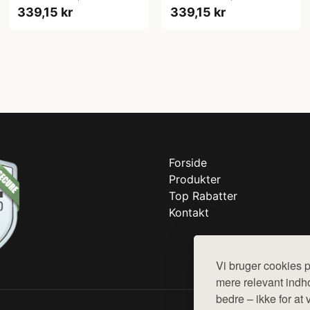
339,15 kr
339,15 kr
Forside
Produkter
Top Rabatter
Kontakt
Vi bruger cookies p
mere relevant indho
bedre – ikke for at 