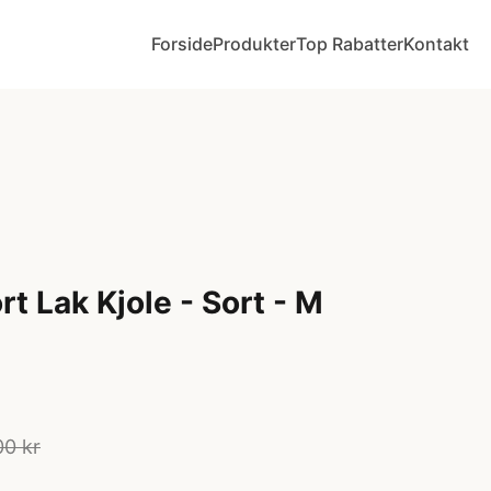
Forside
Produkter
Top Rabatter
Kontakt
rt Lak Kjole - Sort - M
0 kr