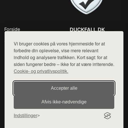
Forside
DUCKFALL.DK
Produkter
Tlf. 78768672
Top Rabatter
Vi bruger cookies på vores hjemmeside for at
Mail:
hej@want.dk
Kontakt
forbedre din oplevelse, vise mere relevant
indhold og analysere trafikken. Kort sagt: for at
Cookie- og privatlivspolitik
siden fungerer bedre – ikke for at være irriterende.
Cookie- og privatlivspolitik.
Denne side er en del af want.dk, der udgiver en række
Accepter alle
hjemmesider med præsentation af forskellige produkter fra
diverse webshops. Der sælges ikke varer fra denne side - vi
Afvis ikke‑nødvendige
henviser til de shops, som sælger varen. Vi har heller ikke
varerne på lager.
Indstillinger
© 2026 duckfall.dk. Alle rettigheder forbeholdes.