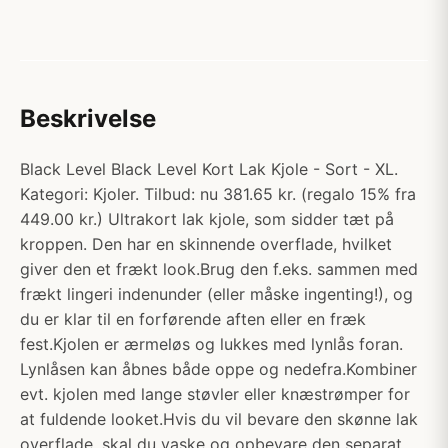
Beskrivelse
Black Level Black Level Kort Lak Kjole - Sort - XL.
Kategori: Kjoler. Tilbud: nu 381.65 kr. (regalo 15% fra
449.00 kr.) Ultrakort lak kjole, som sidder tæt på
kroppen. Den har en skinnende overflade, hvilket
giver den et frækt look.Brug den f.eks. sammen med
frækt lingeri indenunder (eller måske ingenting!), og
du er klar til en forførende aften eller en fræk
fest.Kjolen er ærmeløs og lukkes med lynlås foran.
Lynlåsen kan åbnes både oppe og nedefra.Kombiner
evt. kjolen med lange støvler eller knæstrømper for
at fuldende looket.Hvis du vil bevare den skønne lak
overflade, skal du vaske og opbevare den separat.