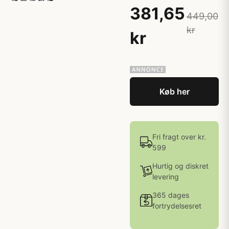
381,65
449,00
kr
kr
Køb her
Fri fragt over kr.
599
Hurtig og diskret
levering
365 dages
fortrydelsesret