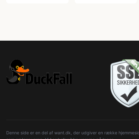
Denne side er en del af want.dk, der udgiver en række hjemmeside