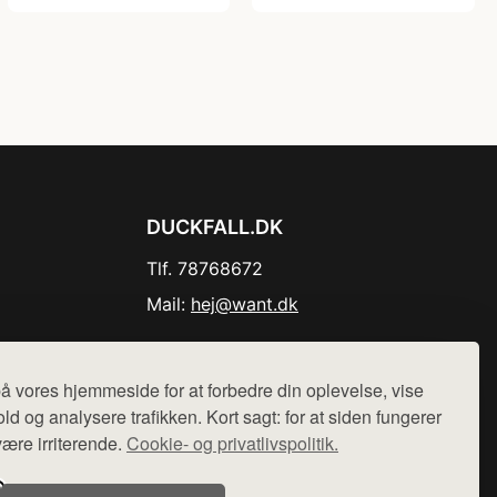
DUCKFALL.DK
Tlf. 78768672
Mail:
hej@want.dk
Cookie- og privatlivspolitik
å vores hjemmeside for at forbedre din oplevelse, vise
ld og analysere trafikken. Kort sagt: for at siden fungerer
være irriterende.
Cookie- og privatlivspolitik.
r sælges ikke varer fra denne side - vi henviser til de shops,