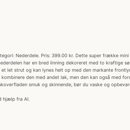
ategori: Nederdele. Pris: 399.00 kr. Dette super frække min
.Nederdelen har en bred linning dekoreret med to kraftige 
et let strut og kan lynes helt op med den markante frontlyn
t kombinere den med andet lak, men den kan også med forde
lakoverfladen smuk og skinnende, bør du vaske og opbevare
 hjælp fra AI.