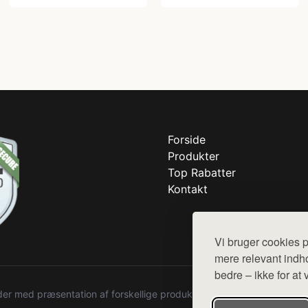
Forside
Produkter
Top Rabatter
Kontakt
Vi bruger cookies p
mere relevant indho
bedre – ikke for at 
r med præsentation af forskellige produkter fra diverse webshops. De