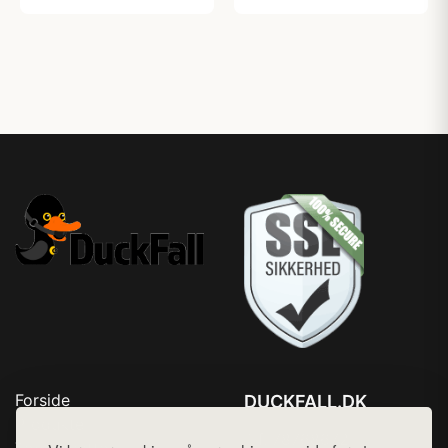
Forside
DUCKFALL.DK
Produkter
Tlf. 78768672