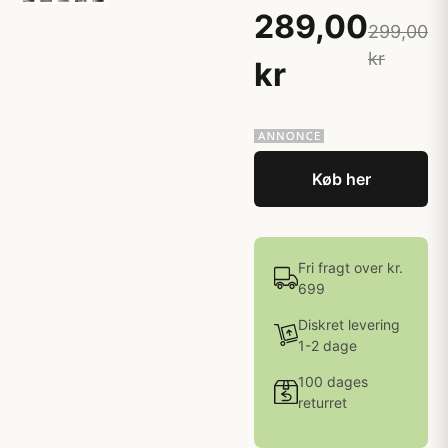
289,00
299,00
kr
kr
Køb her
Fri fragt over kr.
699
Diskret levering
1-2 dage
100 dages
returret