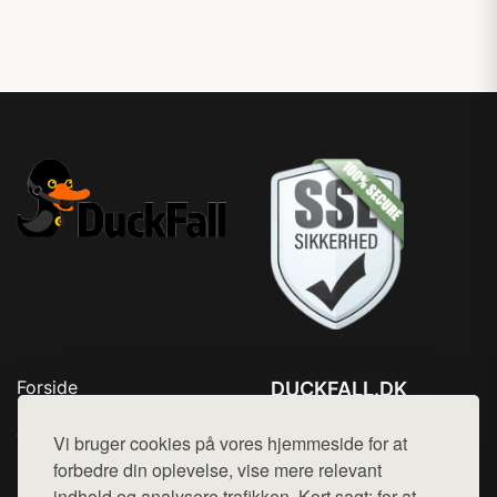
Forside
DUCKFALL.DK
Produkter
Tlf. 78768672
Top Rabatter
Vi bruger cookies på vores hjemmeside for at
Mail:
hej@want.dk
Kontakt
forbedre din oplevelse, vise mere relevant
indhold og analysere trafikken. Kort sagt: for at