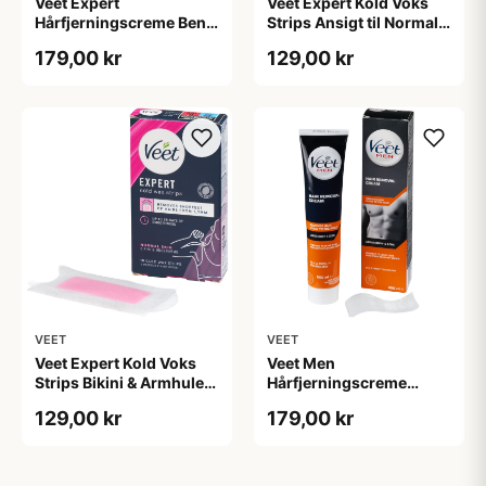
Veet Expert
Veet Expert Kold Voks
Hårfjerningscreme Ben &
Strips Ansigt til Normal
Krop til Alle Hudtyper
Hud 16-pak
179,00 kr
129,00 kr
200 ml
VEET
VEET
Veet Expert Kold Voks
Veet Men
Strips Bikini & Armhuler
Hårfjerningscreme
til Normal Hud 16-Pak
Overkrop & Ben 200 ml
129,00 kr
179,00 kr