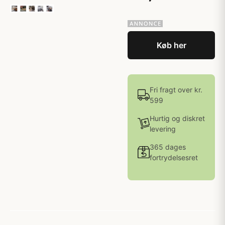
Køb her
Fri fragt over kr.
599
Hurtig og diskret
levering
365 dages
fortrydelsesret