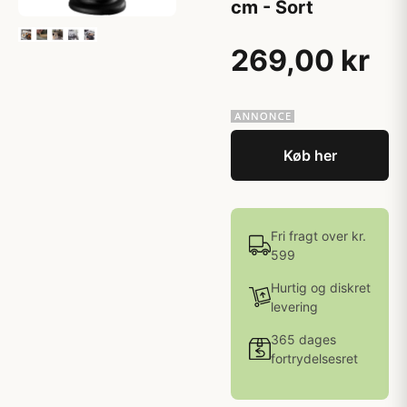
cm - Sort
269,00 kr
Køb her
Fri fragt over kr.
599
Hurtig og diskret
levering
365 dages
fortrydelsesret