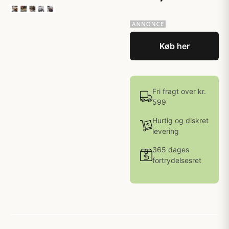
Køb her
Fri fragt over kr.
599
Hurtig og diskret
levering
365 dages
fortrydelsesret