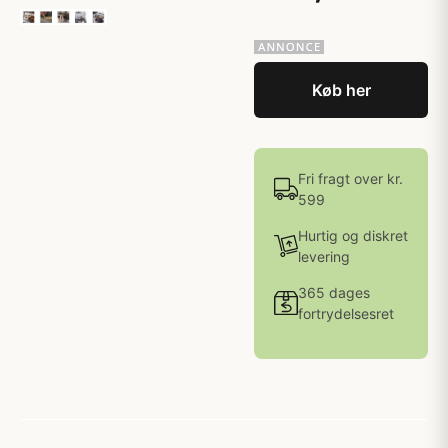
Køb her
Fri fragt over kr.
599
Hurtig og diskret
levering
365 dages
fortrydelsesret