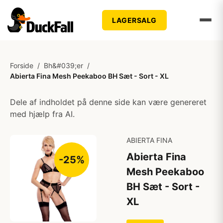
LAGERSALG
Forside
/
Bh&#039;er
/
Abierta Fina Mesh Peekaboo BH Sæt - Sort - XL
Dele af indholdet på denne side kan være genereret
med hjælp fra AI.
ABIERTA FINA
Abierta Fina
-25%
Mesh Peekaboo
BH Sæt - Sort -
XL