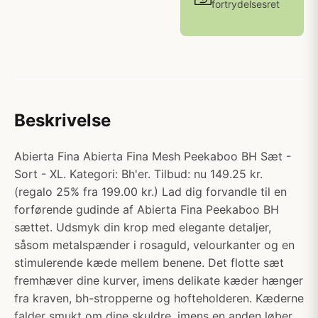
fortrydelsesret
Beskrivelse
Abierta Fina Abierta Fina Mesh Peekaboo BH Sæt -
Sort - XL. Kategori: Bh'er. Tilbud: nu 149.25 kr.
(regalo 25% fra 199.00 kr.) Lad dig forvandle til en
forførende gudinde af Abierta Fina Peekaboo BH
sættet. Udsmyk din krop med elegante detaljer,
såsom metalspænder i rosaguld, velourkanter og en
stimulerende kæde mellem benene. Det flotte sæt
fremhæver dine kurver, imens delikate kæder hænger
fra kraven, bh-stropperne og hofteholderen. Kæderne
falder smukt om dine skuldre, imens en anden løber