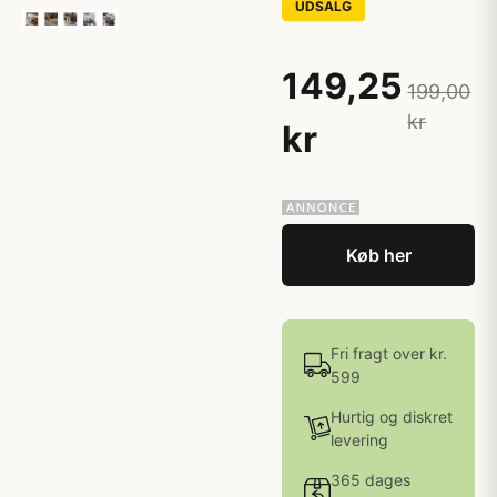
UDSALG
149,25
199,00
kr
kr
Køb her
Fri fragt over kr.
599
Hurtig og diskret
levering
365 dages