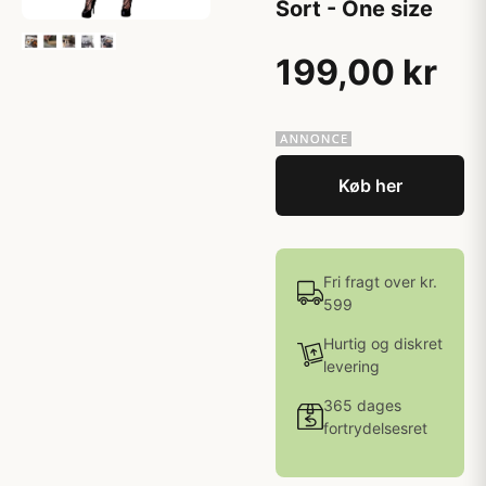
Sort - One size
199,00 kr
Køb her
Fri fragt over kr.
599
Hurtig og diskret
levering
365 dages
fortrydelsesret