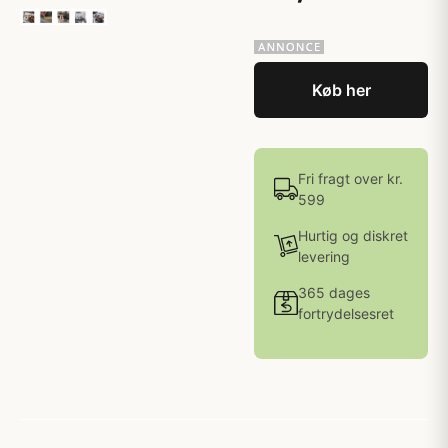
Køb her
Fri fragt over kr.
599
Hurtig og diskret
levering
365 dages
fortrydelsesret