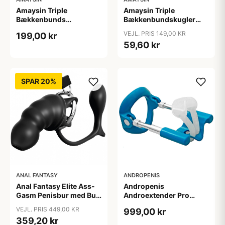
Amaysin Triple
Amaysin Triple
Bækkenbunds
Bækkenbundskugler
Træningskugler Sæt -
Sæt - Flere farver
VEJL. PRIS 149,00 KR
199,00 kr
Rosa
59,60 kr
SPAR 20%
ANAL FANTASY
ANDROPENIS
Anal Fantasy Elite Ass-
Andropenis
Gasm Penisbur med Butt
Androextender Pro
Plug - Sort
Penisforlænger - Blå
VEJL. PRIS 449,00 KR
999,00 kr
359,20 kr