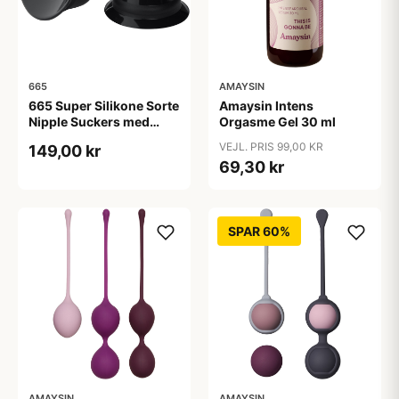
665
AMAYSIN
665 Super Silikone Sorte
Amaysin Intens
Nipple Suckers med
Orgasme Gel 30 ml
Rejseetui - Sort
VEJL. PRIS 99,00 KR
149,00 kr
69,30 kr
SPAR 60%
AMAYSIN
AMAYSIN