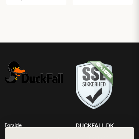
Forside
DUCKFALL.DK
Produkter
Tlf. 78768672