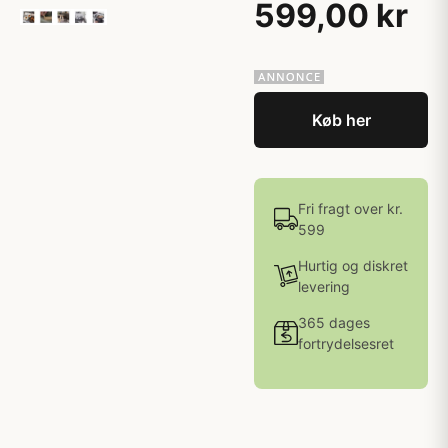
599,00 kr
Køb her
Fri fragt over kr.
599
Hurtig og diskret
levering
365 dages
fortrydelsesret