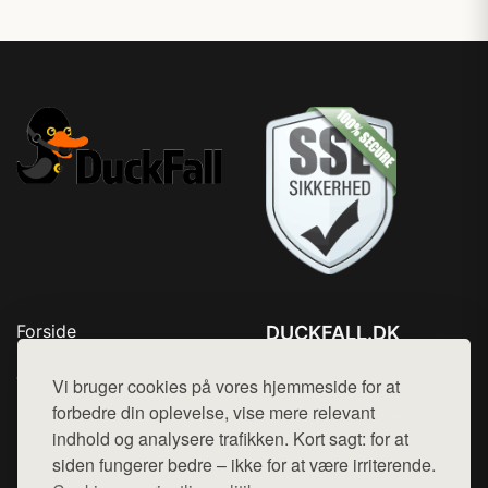
Forside
DUCKFALL.DK
Produkter
Tlf. 78768672
Top Rabatter
Vi bruger cookies på vores hjemmeside for at
Mail:
hej@want.dk
Kontakt
forbedre din oplevelse, vise mere relevant
indhold og analysere trafikken. Kort sagt: for at
Cookie- og privatlivspolitik
siden fungerer bedre – ikke for at være irriterende.