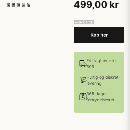
499,00 kr
Køb her
Fri fragt over kr.
599
Hurtig og diskret
levering
365 dages
fortrydelsesret