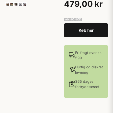
479,00 kr
Køb her
Fri fragt over kr.
599
Hurtig og diskret
levering
365 dages
fortrydelsesret