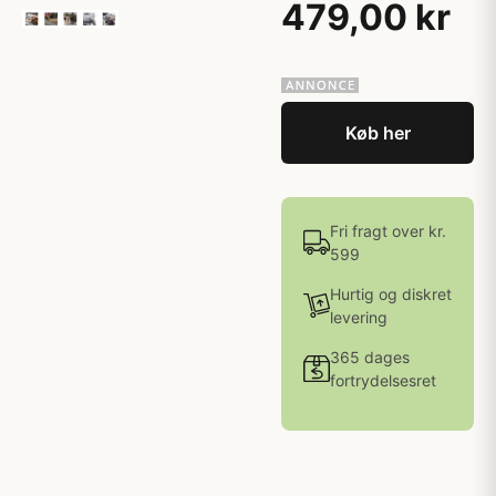
479,00 kr
Køb her
Fri fragt over kr.
599
Hurtig og diskret
levering
365 dages
fortrydelsesret