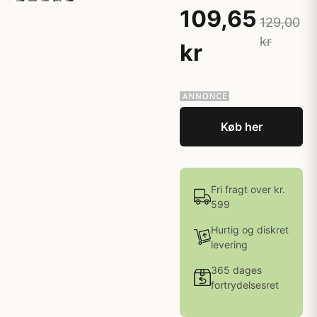
109,65
129,00
kr
kr
Køb her
Fri fragt over kr.
599
Hurtig og diskret
levering
365 dages
fortrydelsesret