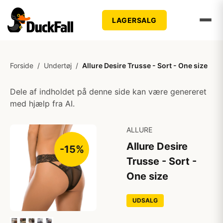
LAGERSALG
Forside
/
Undertøj
/
Allure Desire Trusse - Sort - One size
Dele af indholdet på denne side kan være genereret
med hjælp fra AI.
ALLURE
Allure Desire
-15%
Trusse - Sort -
One size
UDSALG