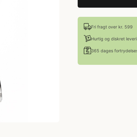
Fri fragt over kr. 599
Hurtig og diskret lever
365 dages fortrydelse