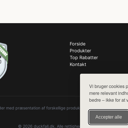
Forside
Produkter
Top Rabatter
Kontakt
Vi bruger cookies p
mere relevant indho
bedre – ikke for at 
r med præsentation af forskellige produkter fra diverse webshops. De
Accepter alle
© 2026 duckfall.dk. Alle rettigheder forbeholdes.