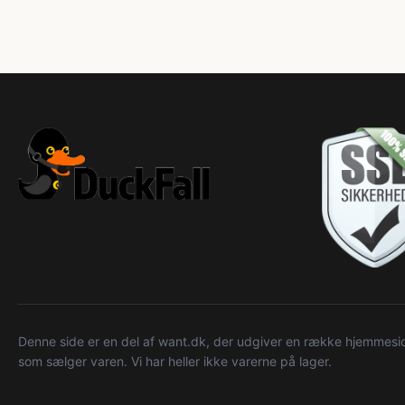
Denne side er en del af want.dk, der udgiver en række hjemmeside
som sælger varen. Vi har heller ikke varerne på lager.