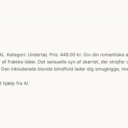
. Kategori: Undertøj. Pris: 449.00 kr. Giv din romantiske af
 af frække idéer. Det sensuelle syn af skørtet, der strejfe
s. Den inkluderede blonde blindfold lader dig smugkigge, im
 hjælp fra AI.