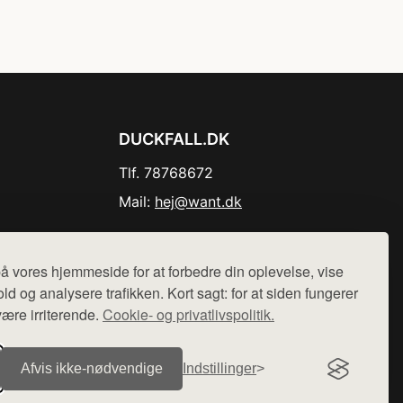
DUCKFALL.DK
Tlf. 78768672
Mail:
hej@want.dk
Cookie- og privatlivspolitik
å vores hjemmeside for at forbedre din oplevelse, vise
ld og analysere trafikken. Kort sagt: for at siden fungerer
være irriterende.
Cookie- og privatlivspolitik.
r sælges ikke varer fra denne side - vi henviser til de shops,
Afvis ikke‑nødvendige
Indstillinger