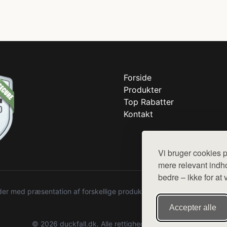
Forside
Produkter
Top Rabatter
Kontakt
Vi bruger cookies p
mere relevant indho
bedre – ikke for at 
r med præsentation af forskellige produkter fra diverse webshops. De
Accepter alle
© 2026 duckfall.dk. Alle rettigheder forbeholdes.