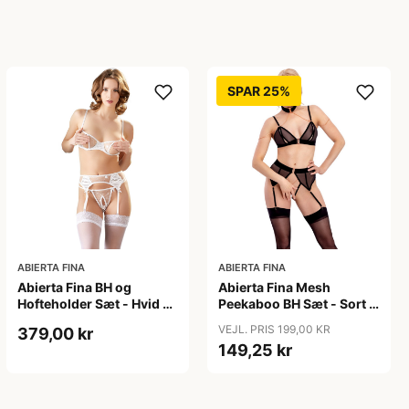
SPAR 25%
ABIERTA FINA
ABIERTA FINA
Abierta Fina BH og
Abierta Fina Mesh
Hofteholder Sæt - Hvid -
Peekaboo BH Sæt - Sort -
XL
XL
VEJL. PRIS 199,00 KR
379,00 kr
149,25 kr