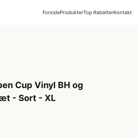
Forside
Produkter
Top Rabatter
Kontakt
pen Cup Vinyl BH og
æt - Sort - XL