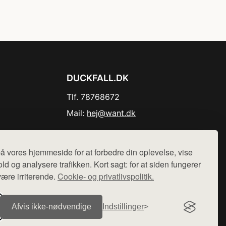
DUCKFALL.DK
Tlf. 78768672
Mail:
hej@want.dk
Cookie- og privatlivspolitik
å vores hjemmeside for at forbedre din oplevelse, vise
ld og analysere trafikken. Kort sagt: for at siden fungerer
være irriterende.
Cookie- og privatlivspolitik.
r sælges ikke varer fra denne side - vi henviser til de shops,
Afvis ikke‑nødvendige
Indstillinger