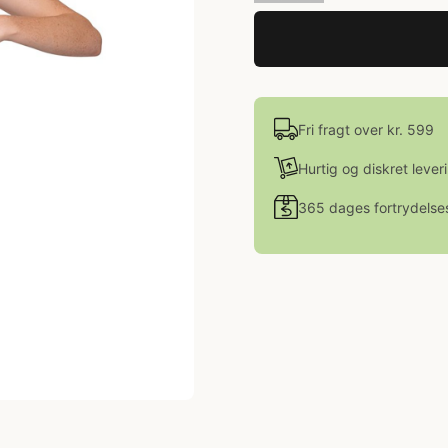
Fri fragt over kr. 599
Hurtig og diskret lever
365 dages fortrydelse