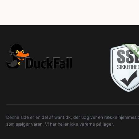
Denne side er en del af want.dk, der udgiver en række hjemmeside
som sælger varen. Vi har heller ikke varerne på lager.